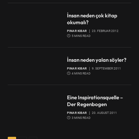
İnsan neden çok kitap
okumalı?
PINAR KIBAR
23. FEBRUAR 2012
5 MINS READ
İnsan neden yalan söyler?
PINAR KIBAR
9. SEPTEMBER 2011
4 MINS READ
Eine Inspirationsquelle –
Der Regenbogen
PINAR KIBAR
20. AUGUST 2011
3 MINS READ