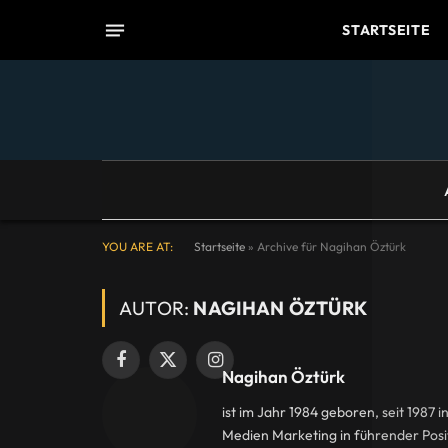
STARTSEITE
YOU ARE AT:
Startseite
»
Archive für Nagihan Öztürk
AUTOR:
NAGIHAN ÖZTÜRK
Facebook
X
Instagram
Nagihan Öztürk
(Twitter)
ist im Jahr 1984 geboren, seit 1987 
Medien Marketing in führender Posit