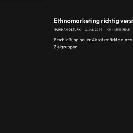
Ethnomarketing richtig ver
NAGIHAN ÖZTÜRK
2. JULI 2015
4 MINS READ
Erschließung neuer Absatzmärkte durch g
Zielgruppen.