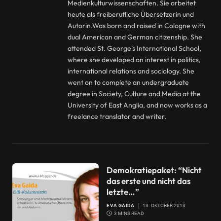
Medienkulturwissenschaften. Sie arbeitet
heute als freiberufliche Übersetzerin und
Autorin.Was born and raised in Cologne with
dual American and German citizenship. She
attended St. George's International School,
where she developed an interest in politics,
international relations and sociology. She
went on to complete an undergraduate
degree in Society, Culture and Media at the
University of East Anglia, and now works as a
freelance translator and writer.
Demokratiepaket: “Nicht
das erste und nicht das
letzte…”
EVA GAIDA
13. OKTOBER 2013
3 MINS READ