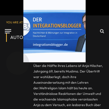
YOU ARE AT:
Startseite
»
Archive für Website-Einstellung
AUTOR:
WEBSITE-EINSTELLUNG
Website-Einstellung
Über die Hälfte ihres Lebens ist Anja Hilscher,
Jahrgang 69, bereits Muslima. Der Übertritt
war wohlüberlegt, doch ihre
Auseinandersetzung mit den Lehren
der.Weltreligion Islam hält bis heute an.
Verständnislose Reaktionen der Umwelt und
die wachsende Islamophobie veranlassten
Anja zu dem Versuch, ein lesbares Buch über