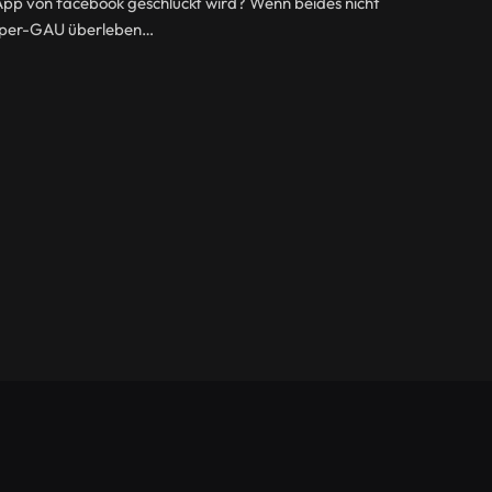
App von facebook geschluckt wird? Wenn beides nicht
 Super-GAU überleben…