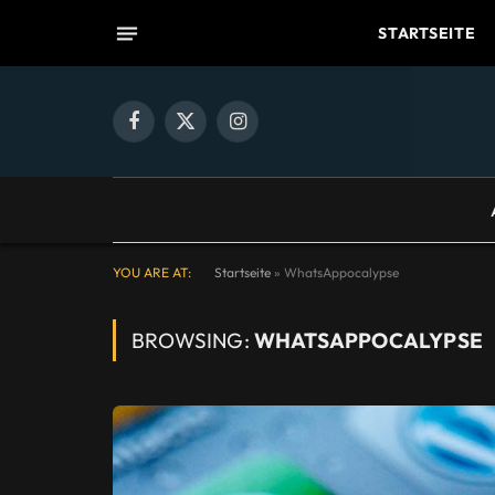
STARTSEITE
Facebook
X
Instagram
(Twitter)
YOU ARE AT:
Startseite
»
WhatsAppocalypse
BROWSING:
WHATSAPPOCALYPSE