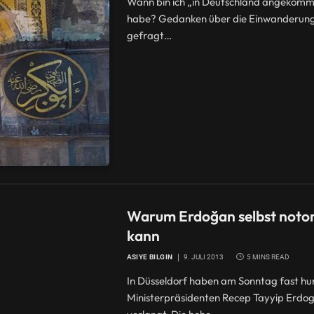
Wann bin ich „in Deutschland angekomme
habe? Gedanken über die Einwanderung 
gefragt…
Warum Erdoğan selbst notor
kann
ASIYE BILGIN
9. JULI 2013
5 MINS READ
In Düsseldorf haben am Sonntag fast hun
Ministerpräsidenten Recep Tayyip Erdog