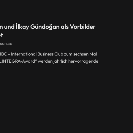
n und İlkay Gündoğan als Vorbilder
et
INS READ
BC – International Business Club zum sechsen Mal
 „INTEGRA-Award“ werden jährlich hervorragende