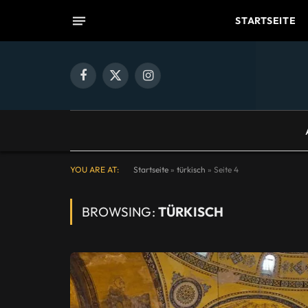
STARTSEITE
Facebook
X
Instagram
(Twitter)
YOU ARE AT:
Startseite
»
türkisch
»
Seite 4
BROWSING:
TÜRKISCH