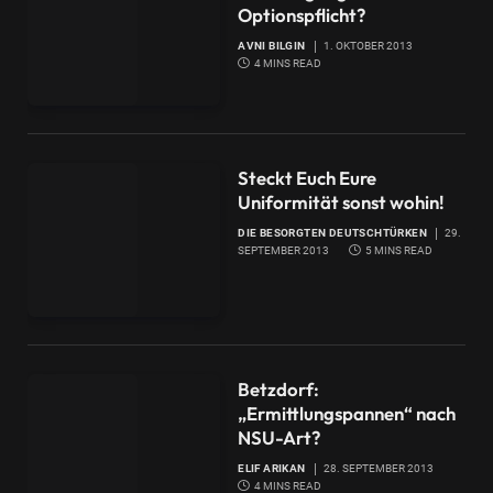
Optionspflicht?
AVNI BILGIN
1. OKTOBER 2013
4 MINS READ
Steckt Euch Eure
Uniformität sonst wohin!
DIE BESORGTEN DEUTSCHTÜRKEN
29.
SEPTEMBER 2013
5 MINS READ
Betzdorf:
„Ermittlungspannen“ nach
NSU-Art?
ELIF ARIKAN
28. SEPTEMBER 2013
4 MINS READ