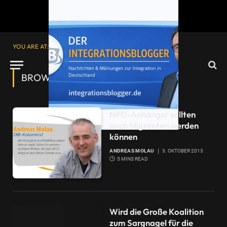
YOU ARE AT:
Startseite
»
Türke
»
Seite 2
BROWSING:
TÜRKE
NPD-Anhänger sollten
auch Migranten werden
können
ANDREAS MOLAU
3. OKTOBER 2013
5 MINS READ
Wird die Große Koalition
zum Sargnagel für die