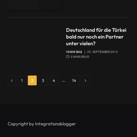
Deutschland für die Türkei
bald nur noch ein Partner
unter vielen?
YASIN BAŞ
25. SEPTEMBER 2013
3 MINS READ
Previous
Next
…
1
2
3
4
14
Copyright by Integrationsblogger