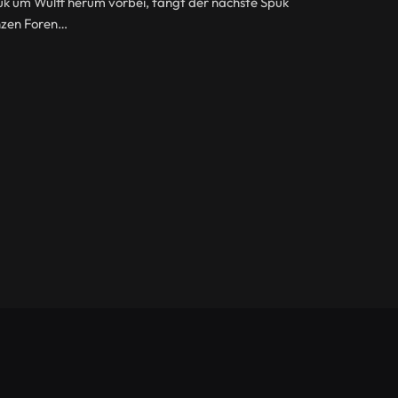
uk um Wulff herum vorbei, fängt der nächste Spuk
anzen Foren…