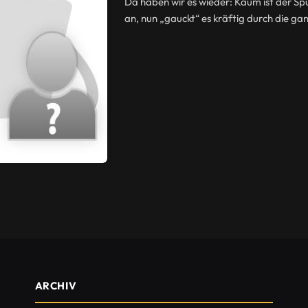
Da haben wir es wieder: Kaum ist der Sp
an, nun „gauckt“ es kräftig durch die g
ARCHIV