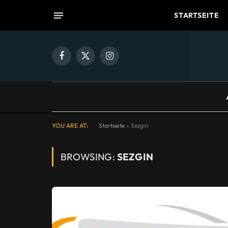
STARTSEITE
Facebook
X
Instagram
(Twitter)
YOU ARE AT:
Startseite
»
Sezgin
BROWSING:
SEZGIN