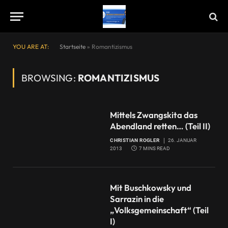
YOU ARE AT:
Startseite
»
Romantizismus
BROWSING:
ROMANTIZISMUS
Mittels Zwangskita das
Abendland retten… (Teil II)
CHRISTIAN ROGLER
26. JANUAR
2013
7 MINS READ
Mit Buschkowsky und
Sarrazin in die
„Volksgemeinschaft“ (Teil
I)