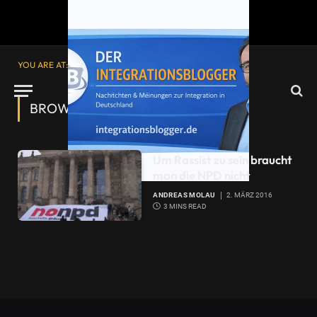
YOU ARE AT:
Startseite
»
Rassist
BROWSING:
RASSIST
Um Rassist zu sein braucht
man die NPD nicht
ANDREAS MOLAU
2. MÄRZ 2016
3 MINS READ