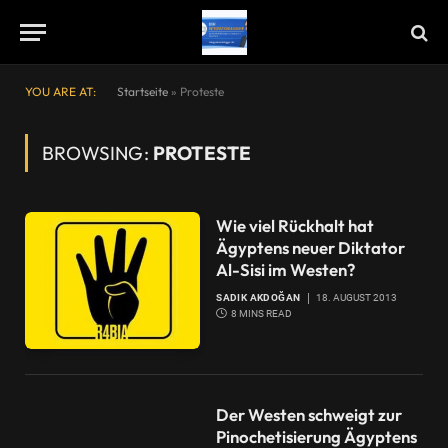
YOU ARE AT:
Startseite
»
Proteste
BROWSING:
PROTESTE
Wie viel Rückhalt hat
Ägyptens neuer Diktator
Al-Sisi im Westen?
SADIK AKDOĞAN
18. AUGUST 2013
8 MINS READ
Der Westen schweigt zur
Pinochetisierung Ägyptens