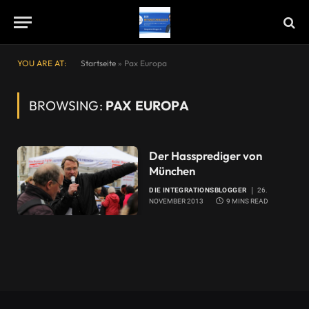
YOU ARE AT:
Startseite
»
Pax Europa
BROWSING:
PAX EUROPA
Der Hassprediger von
München
DIE INTEGRATIONSBLOGGER
26.
NOVEMBER 2013
9 MINS READ