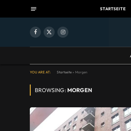
STARTSEITE
Facebook
X
Instagram
(Twitter)
YOU ARE AT:
Startseite
»
Morgen
BROWSING:
MORGEN