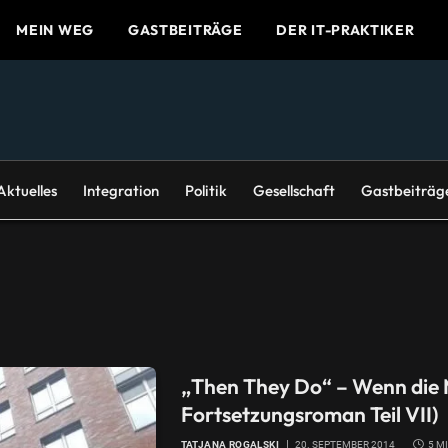
MEIN WEG
GASTBEITRÄGE
DER IT-PRAKTIKER
Aktuelles
Integration
Politik
Gesellschaft
Gastbeiträg
„Then They Do“ – Wenn die M
Fortsetzungsroman Teil VII)
TATJANA ROGALSKI
20. SEPTEMBER 2014
5 M