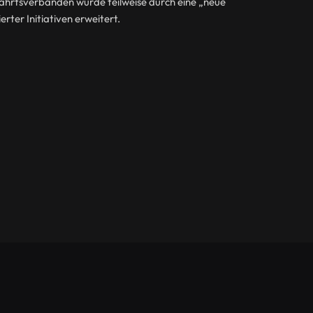
ahrtsverbänden wurde teilweise durch eine „neue
erter Initiativen erweitert.