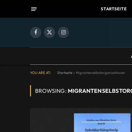
STARTSEITE
Facebook
X
Instagram
(Twitter)
YOU ARE AT:
Startseite
»
Migrantenselbstorganisationen
BROWSING:
MIGRANTENSELBSTOR