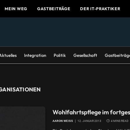
MEIN WEG
GASTBEITRÄGE
DER IT-PRAKTIKER
Aktuelles
Integration
Politik
Gesellschaft
Gastbeiträg
GANISATIONEN
Wohlfahrtspflege im fortges
AARON WEISS
12. JANUAR 2013
4 MINS READ