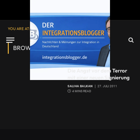
YOU ARE AT:
Startseite
»
Manifest 2083
BROWSING:
MANIFEST 2083
Die Angst vor dem Terror
mit einer neuen Signierung
SALIHA BALKAN
27. JULI 2011
4 MINS READ