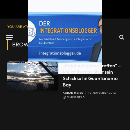
YOU ARE AT:
Startseite
»
Kurnaz
BROWSING:
KURNAZ
„Es könnte jeden treffen“ –
Murat Kurnaz über sein
Schicksal in Guantanamo
Bay
AARON WEISS
12. NOVEMBER 2012
5 MINS READ