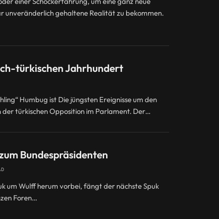
oder einer Schockerfahrung, um eine ganz neue
nbar unveränderlich gehaltene Realität zu bekommen.
ch-türkischen Jahrhundert
ing“ Humbug ist Die jüngsten Ereignisse um den
en der türkischen Opposition im Parlament. Der…
 zum Bundespräsidenten
AD
uk um Wulff herum vorbei, fängt der nächste Spuk
anzen Foren…