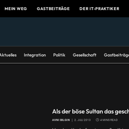
MEIN WEG
GASTBEITRÄGE
DER IT-PRAKTIKER
Aktuelles
Integration
Politik
Gesellschaft
Gastbeiträg
Als der böse Sultan das gesc
AVNI BILGIN
2. JULI 2013
4 MINS READ