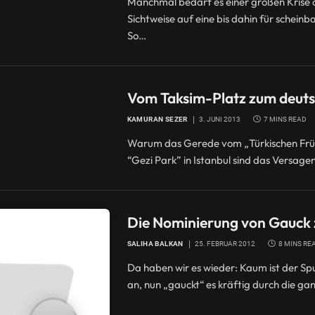
Manchmal bedarf es einer großen Krise 
Sichtweise auf eine bis dahin für schei
So…
Vom Taksim-Platz zum deuts
KAMURAN SEZER
3. JUNI 2013
7 MINS READ
Warum das Gerede vom „Türkischen Frühl
“Gezi Park” in Istanbul sind das Versag
Die Nominierung von Gauck
SALIHA BALKAN
25. FEBRUAR 2012
8 MINS RE
Da haben wir es wieder: Kaum ist der Sp
an, nun „gauckt“ es kräftig durch die g