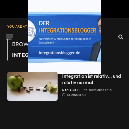
YOU ARE AT:
Startseite
»
Integrationsverweigerung
BROWSING:
INTEGRATIONSVERWEIGERUNG
Integration ist relativ… und
relativ normal
NADIA NAJI
23. NOVEMBER 2015
13 MINS READ