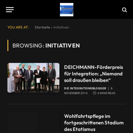
YOU ARE AT:
Startseite
»
Initiativen
BROWSING:
INITIATIVEN
DEICHMANN-Förderpreis
für Integration: „Niemand
soll draußen bleiben“
DIE INTEGRATIONSBLOGGER
8.
NOVEMBER 2014
4 MINS READ
Wohlfahrtspflege im
fortgeschrittenen Stadium
des Etatismus