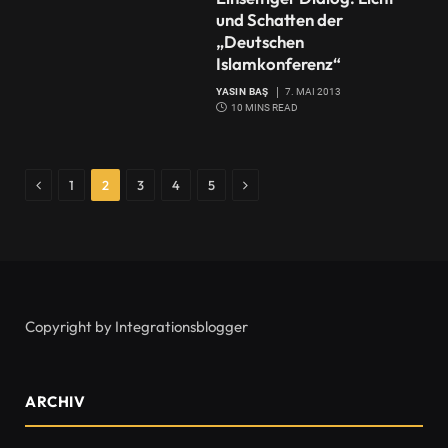
und Schatten der
„Deutschen
Islamkonferenz“
YASIN BAŞ
7. MAI 2013
10 MINS READ
Previous
Next
1
2
3
4
5
Copyright by Integrationsblogger
ARCHIV