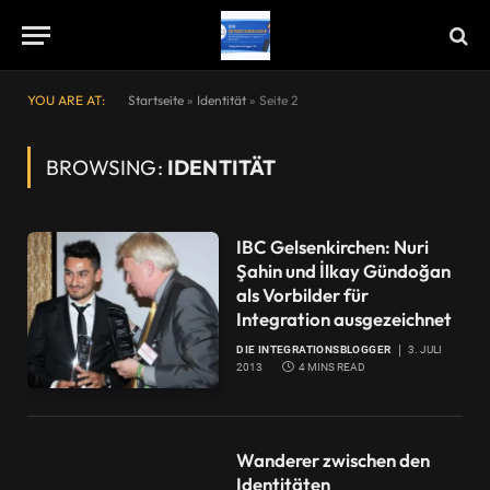
YOU ARE AT:
Startseite
»
Identität
»
Seite 2
BROWSING:
IDENTITÄT
IBC Gelsenkirchen: Nuri
Şahin und İlkay Gündoğan
als Vorbilder für
Integration ausgezeichnet
DIE INTEGRATIONSBLOGGER
3. JULI
2013
4 MINS READ
Wanderer zwischen den
Identitäten