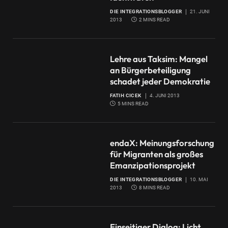
DIE INTEGRATIONSBLOGGER
21. JUNI
2013
2 MINS READ
Lehre aus Taksim: Mangel
an Bürgerbeteiligung
schadet jeder Demokratie
FATIH CICEK
4. JUNI 2013
5 MINS READ
endaX: Meinungsforschung
für Migranten als großes
Emanzipationsprojekt
DIE INTEGRATIONSBLOGGER
10. MAI
2013
8 MINS READ
Einseitiger Dialog: Licht