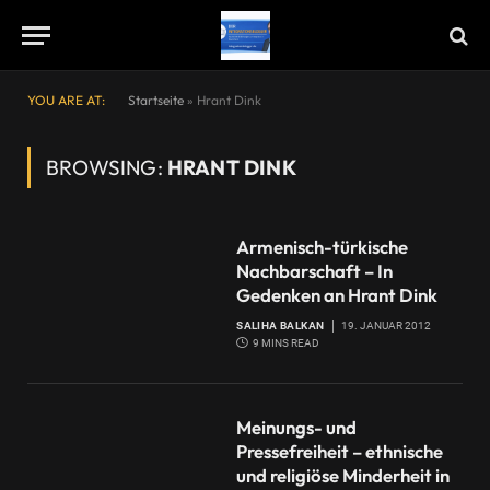
YOU ARE AT:
Startseite
»
Hrant Dink
BROWSING:
HRANT DINK
Armenisch-türkische
Nachbarschaft – In
Gedenken an Hrant Dink
SALIHA BALKAN
19. JANUAR 2012
9 MINS READ
Meinungs- und
Pressefreiheit – ethnische
und religiöse Minderheit in