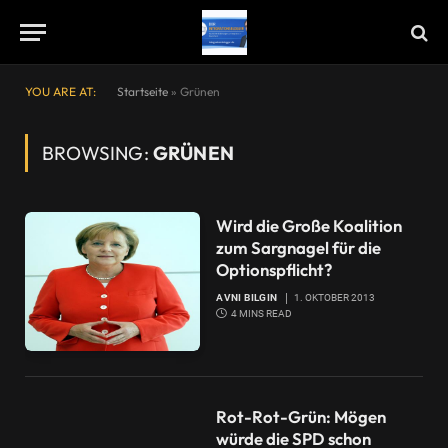
YOU ARE AT:
Startseite
»
Grünen
BROWSING:
GRÜNEN
Wird die Große Koalition
zum Sargnagel für die
Optionspflicht?
AVNI BILGIN
1. OKTOBER 2013
4 MINS READ
Rot-Rot-Grün: Mögen
würde die SPD schon