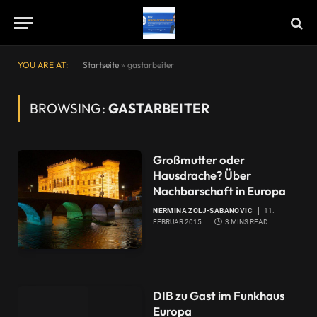
YOU ARE AT:
Startseite
»
gastarbeiter
BROWSING:
GASTARBEITER
Großmutter oder
Hausdrache? Über
Nachbarschaft in Europa
NERMINA ZOLJ-SABANOVIC
11.
FEBRUAR 2015
3 MINS READ
DIB zu Gast im Funkhaus
Europa