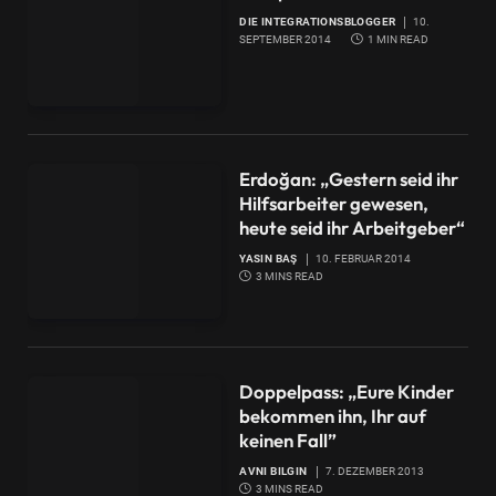
DIE INTEGRATIONSBLOGGER
10.
SEPTEMBER 2014
1 MIN READ
Erdoğan: „Gestern seid ihr
Hilfsarbeiter gewesen,
heute seid ihr Arbeitgeber“
YASIN BAŞ
10. FEBRUAR 2014
3 MINS READ
Doppelpass: „Eure Kinder
bekommen ihn, Ihr auf
keinen Fall”
AVNI BILGIN
7. DEZEMBER 2013
3 MINS READ