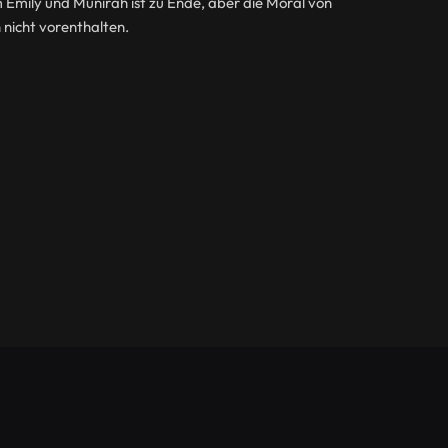
Emily und Munirah ist zu Ende, aber die Moral von
 nicht vorenthalten.