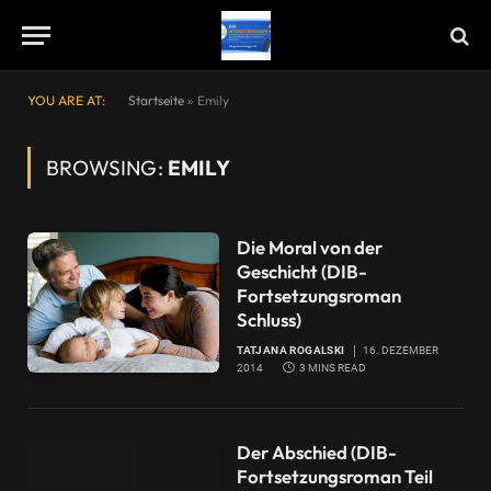
YOU ARE AT:
Startseite
»
Emily
BROWSING:
EMILY
Die Moral von der
Geschicht (DIB-
Fortsetzungsroman
Schluss)
TATJANA ROGALSKI
16. DEZEMBER
2014
3 MINS READ
Der Abschied (DIB-
Fortsetzungsroman Teil