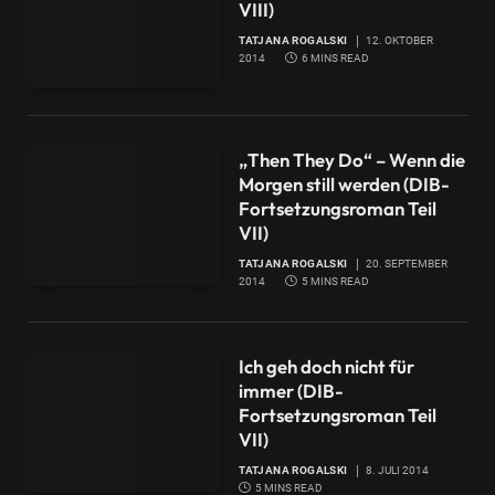
VIII)
TATJANA ROGALSKI
12. OKTOBER
2014
6 MINS READ
„Then They Do“ – Wenn die
Morgen still werden (DIB-
Fortsetzungsroman Teil
VII)
TATJANA ROGALSKI
20. SEPTEMBER
2014
5 MINS READ
Ich geh doch nicht für
immer (DIB-
Fortsetzungsroman Teil
VII)
TATJANA ROGALSKI
8. JULI 2014
5 MINS READ