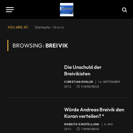
YOU ARE AT:
Startseite
»
Breivik
BROWSING:
BREIVIK
Die Unschuld der
Breivikisten
CHRISTIAN ROGLER
14. SEPTEMBER
2012
5 MINS READ
Würde Andreas Breivik den
Koran verteilen? *
WEBSITE-EINSTELLUNG
6. MAI
2012
7 MINS READ