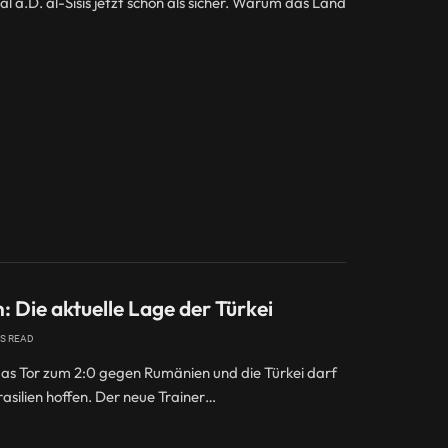
l a.D. al-Sisis jetzt schon als sicher. Warum das Land
 Die aktuelle Lage der Türkei
NS READ
das Tor zum 2:0 gegen Rumänien und die Türkei darf
asilien hoffen. Der neue Trainer…