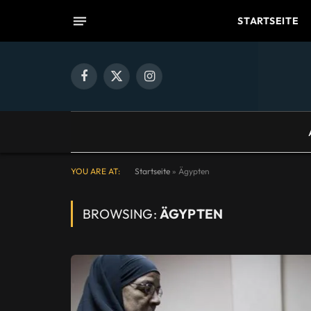
STARTSEITE
Facebook
X
Instagram
(Twitter)
YOU ARE AT:
Startseite
»
Ägypten
BROWSING:
ÄGYPTEN