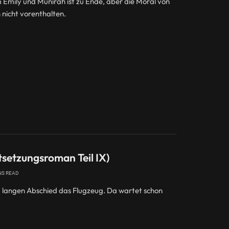
Emily und Munirah ist zu Ende, aber die Moral von
 nicht vorenthalten.
tsetzungsroman Teil IX)
NS READ
 langen Abschied das Flugzeug. Da wartet schon