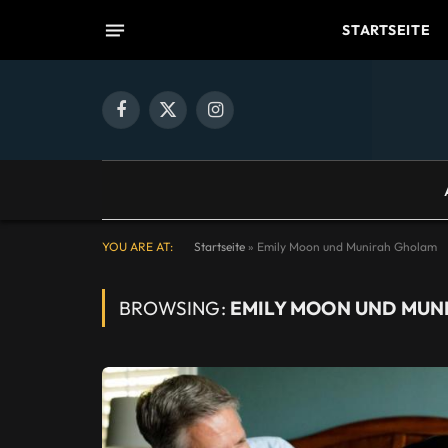
STARTSEITE
Facebook
X
Instagram
(Twitter)
YOU ARE AT:
Startseite
»
Emily Moon und Munirah Gholam
BROWSING:
EMILY MOON UND MUN