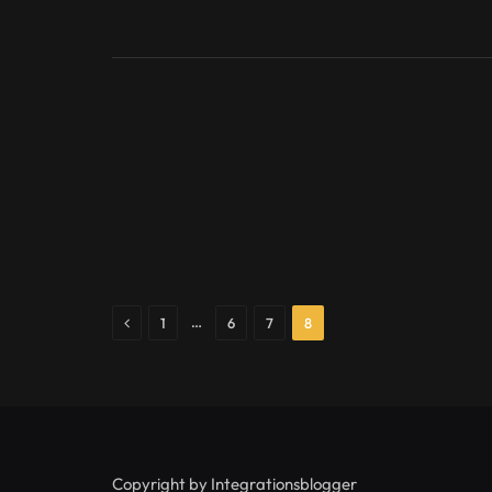
Previous
…
1
6
7
8
Copyright by Integrationsblogger