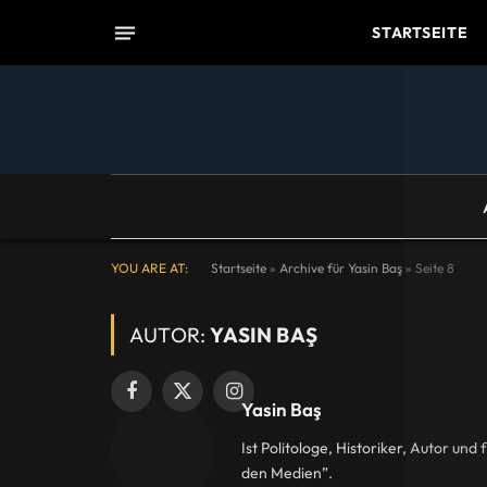
STARTSEITE
YOU ARE AT:
Startseite
»
Archive für Yasin Baş
»
Seite 8
AUTOR:
YASIN BAŞ
Facebook
X
Instagram
Yasin Baş
(Twitter)
Ist Politologe, Historiker, Autor un
den Medien”.