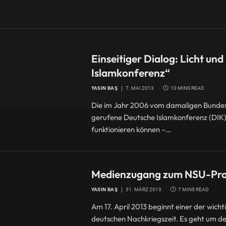
Einseitiger Dialog: Licht un
Islamkonferenz“
YASIN BAŞ
7. MAI 2013
10 MINS READ
Die im Jahr 2006 vom damaligen Bundes
gerufene Deutsche Islamkonferenz (DIK) is
funktionieren können –…
Medienzugang zum NSU-Proz
YASIN BAŞ
31. MÄRZ 2013
7 MINS READ
Am 17. April 2013 beginnt einer der wich
deutschen Nachkriegszeit. Es geht um d